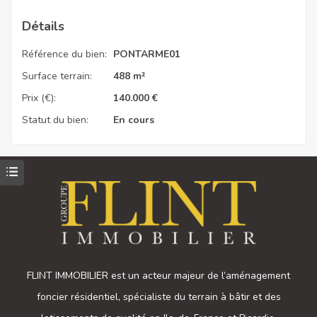
Détails
Référence du bien:
PONTARME01
Surface terrain:
488 m²
Prix (€):
140.000
€
Statut du bien:
En cours
FLINT IMMOBILIER est un acteur majeur de l’aménagement
foncier résidentiel, spécialiste du terrain à bâtir et des