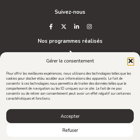
Suivez-nous
Nos programmes réalisés
Gérer le consentement
Vous souhaitez recevoir notre newsletter ?
Pour offrir les meilleures expériences, nous utilisons des technologies telles que les
Inscrivez-vous !
cookies pour stocker et/ou accéder aux informations des appareils. Le fait de
consentir à ces technologies nous permettra de traiter des données telles que le
comportement de navigation ou les ID uniques sur ce site. Le fait de ne pas
consentir ou de retirer son consentement peut avoir un effet négatif sur certaines
caractéristiques et fonctions.
Accepter
Mentions légales
–
Politique de confidentialité
–
Revue de presse
Refuser